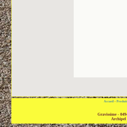
Accueil
-
Produi
Gravissime - 049
Archipel