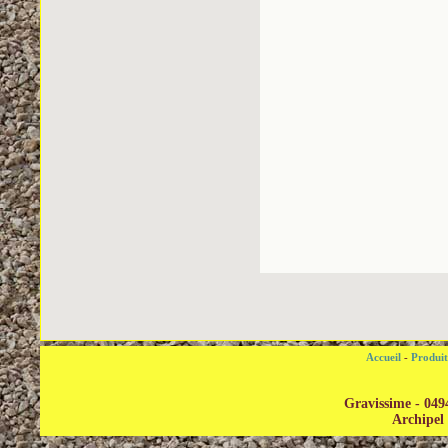
Accueil
-
Produi
Gravissime - 049
Archipel