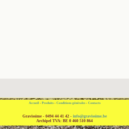
Accueil
-
Produits
-
Conditions générales
-
Contacts
Gravissime - 0494 44 41 42 -
info@gravissime.be
Archipel TVA: BE 0 460 510 864