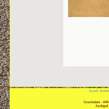
Accueil
-
Produi
Gravissime - 049
Archipel